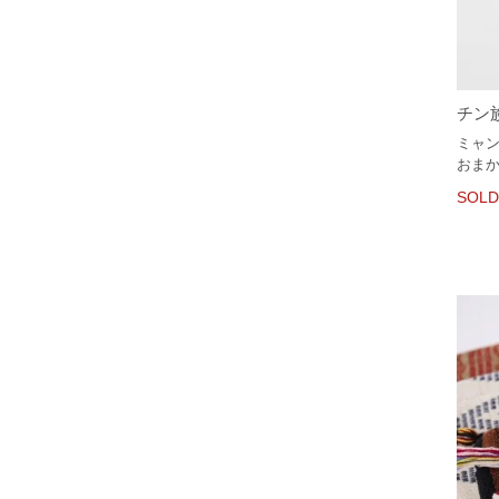
チン
ミャ
おま
SOLD