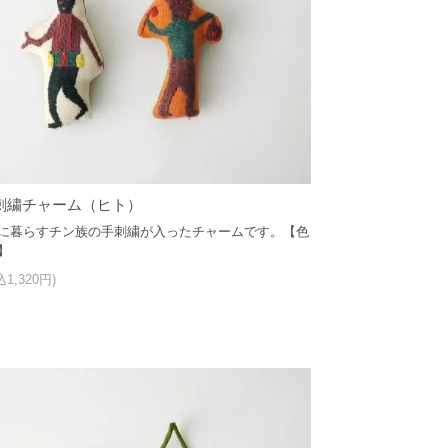
刺繍チャーム（ヒト）
に暮らすチン族の手刺繍が入ったチャームです。【色
】
込1,320円)