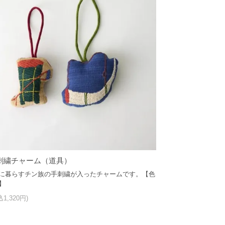
刺繍チャーム（道具）
に暮らすチン族の手刺繍が入ったチャームです。【色
】
込1,320円)