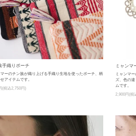
族手織りポーチ
ミャンマ
ンマーのチン族が織り上げる手織り生地を使ったポーチ、柄
ミャンマー
かせアイテムです。
ズ、色の違
ムです。
0円(税込2,750円)
2,900円(税