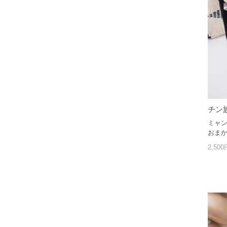
チン
ミャ
おま
2,50