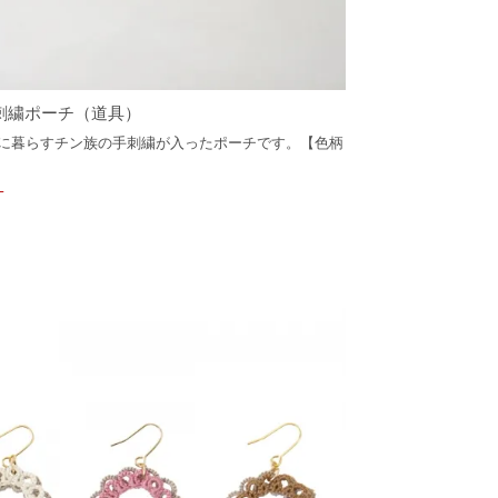
刺繍ポーチ（道具）
に暮らすチン族の手刺繍が入ったポーチです。【色柄
T