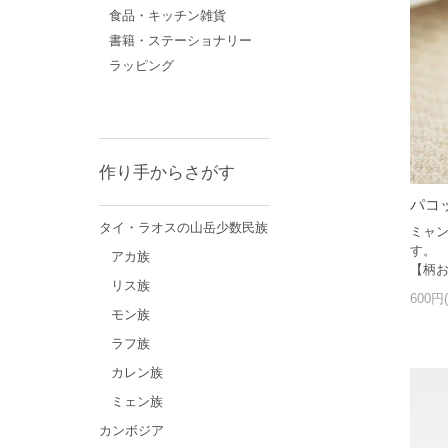
食品・キッチン雑貨
書籍・ステーショナリー
ラッピング
作り手からさがす
パコ
タイ・ラオスの山岳少数民族
ミャ
す。
アカ族
【柄
リス族
600円
モン族
ラフ族
カレン族
ミェン族
カンボジア