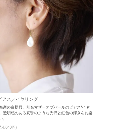
ピアス／イヤリング
海産の白蝶貝、別名マザーオブパールのピアス/イヤ
。透明感のある真珠のような光沢と虹色の輝きをお楽
い。
込4,840円)