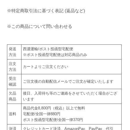
※特定商取引法に基づく表記 (返品など)
※この商品について問い合わせる
発送
西濃運輸/ポスト投函型宅配便
方法
※ポスト投函型宅配便は対応商品のみ
注文
カートよりご注文ください
方法
受注
ご注文後の自動配信メールでご注文が確定いたします
確認
欠品
後日、入荷待ち等のご連絡をさせていただく場合がござ
商品
います
商品代金8,800円（税込）以上で無料
送料
宅配便/全国一律880円
ポスト投函型宅配便/全国一律370円
決済
クレジットカード決済、AmazonPay、PayPay、代引