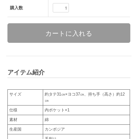
購入数
アイテム紹介
サイズ
約タテ31㎝×ヨコ37㎝、持ち手（高さ）約12
㎝
仕様
内ポケット×1
素材
綿
生産国
カンボジア
手刷り