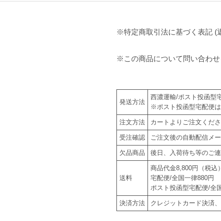
※特定商取引法に基づく表記 (
※この商品について問い合わせ
西濃運輸/ポスト投函型
発送方法
※ポスト投函型宅配便
注文方法
カートよりご注文くだ
受注確認
ご注文後の自動配信メ
欠品商品
後日、入荷待ち等の
商品代金8,800円（税
送料
宅配便/全国一律880円
ポスト投函型宅配便/全国
決済方法
クレジットカード決済、Am