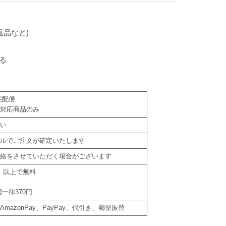
返品など)
る
宅配便
は対応商品のみ
さい
ールでご注文が確定いたします
ご連絡をさせていただく場合がございます
込）以上で無料
一律370円
azonPay、PayPay、代引き、郵便振替