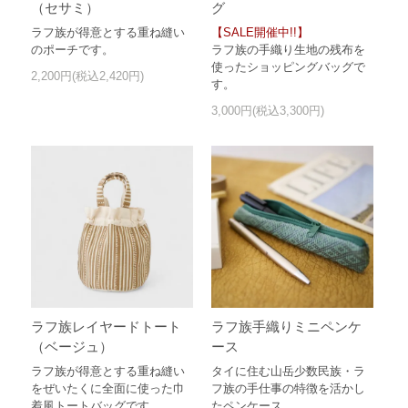
グ
（セサミ）
【SALE開催中!!】
ラフ族が得意とする重ね縫い
ラフ族の手織り生地の残布を
のポーチです。
使ったショッピングバッグで
2,200円(税込2,420円)
す。
3,000円(税込3,300円)
ラフ族レイヤードトート
ラフ族手織りミニペンケ
（ベージュ）
ース
ラフ族が得意とする重ね縫い
タイに住む山岳少数民族・ラ
をぜいたくに全面に使った巾
フ族の手仕事の特徴を活かし
着風トートバッグです。
たペンケース。