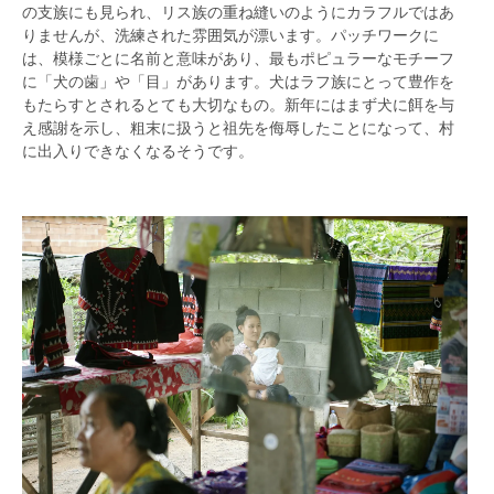
の支族にも見られ、リス族の重ね縫いのようにカラフルではあ
りませんが、洗練された雰囲気が漂います。パッチワークに
は、模様ごとに名前と意味があり、最もポピュラーなモチーフ
に「犬の歯」や「目」があります。犬はラフ族にとって豊作を
もたらすとされるとても大切なもの。新年にはまず犬に餌を与
え感謝を示し、粗末に扱うと祖先を侮辱したことになって、村
に出入りできなくなるそうです。