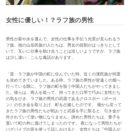
女性に優しい！？ラフ族の男性
男性が薪や水を運んで、女性の仕事を手伝う光景が見られるラ
フ族。他の山岳民族の人たちは、男女の役割がはっきりとして
いて、互いに仕事を助け合うことは珍しいようですが、ラフ族
は少し違い、こんな逸話があります。
「昔、ラフ族が中国の町に住んでいた時、近くの漢民族が何度
も攻めてきていました。ある時、ラフ族の男性が皆遠くの畑へ
行っている隙に、ラフ族の町を狙う中国人たちがやってきまし
た。彼らは、商人を装って、持ってきた口琴で巧みに女性たち
の気をひき、ラフ族の男性の武器であるクロスボー（ボーガ
ン）の引き金を取り上げ、町を占拠したのです。 畑から戻って
きたラフ族の男性たちが戦おうと武器を手に取ると、引き金が
外されていて使い物になりません。諦めた男性たちは、妻子を
置いて町の外に逃げてしまったのです。 夜になって男性たちが
バグパイプの音を使って話しかけると、女性たちは『中国人が