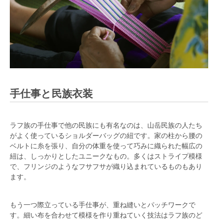
手仕事と民族衣装
ラフ族の手仕事で他の民族にも有名なのは、山岳民族の人たち
がよく使っているショルダーバッグの紐です。家の柱から腰の
ベルトに糸を張り、自分の体重を使って巧みに織られた幅広の
紐は、しっかりとしたユニークなもの。多くはストライプ模様
で、フリンジのようなフサフサが織り込まれているものもあり
ます。
もう一つ際立っている手仕事が、重ね縫いとパッチワークで
す。細い布を合わせて模様を作り重ねていく技法はラフ族のど