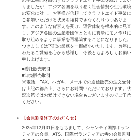
の手工芸品を販売するクラフトエイド事業を続けてまい
りましたが、アジア各国を取り巻く社会情勢や生活環境
の変化に対し、お客様が信頼してクラフトエイド事業に
ご参加いただける状況を維持できなくなりつつありま
す。このような背景えを受け、運営体制を根本的に見直
し、アジア各国の生産者団体とともに真摯にモノ作りに
取り組めるように事業を再構築することになりました。
つきましては下記の業務を一部縮小いたします。長年に
わたるご愛顧を心から感謝し、今後ともよろしくお願い
申し上げます。
■委託販売取引
■卸売販売取引
※電話、FAX、ハガキ、メールでの通信販売の注文受付
は上記の都合上、さらにお時間いただいております。状
況次第ではお受けできない場合もございますのでご了承
ください。
【会員割引終了のお知らせ】
2025年12月31日をもちまして、シャンティ国際ボラン
ティアの会員、ATS、国際ボランティアの寺の会員割引